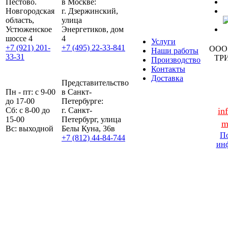
Пестово.
в Москве:
Новгородская
г. Дзержинский,
область,
улица
Устюженское
Энергетиков, дом
шоссе 4
4
Услуги
+7 (921) 201-
+7 (495) 22-33-841
ООО
Наши работы
33-31
ТР
Производство
Контакты
Доставка
Представительство
Пн - пт: с 9-00
в Санкт-
до 17-00
Петербурге:
Сб: с 8-00 до
г. Санкт-
in
15-00
Петербург, улица
m
Вс: выходной
Белы Куна, 36в
По
+7 (812) 44-84-744
ин