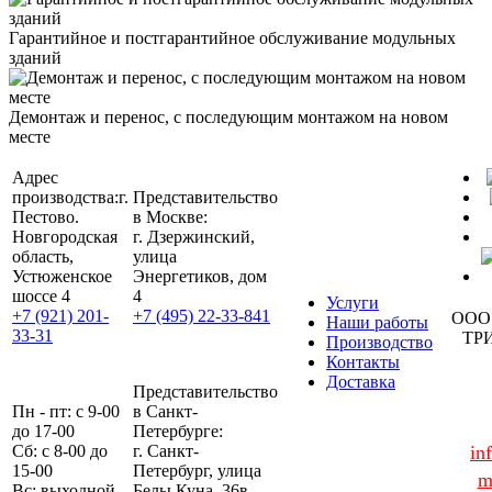
Гарантийное и постгарантийное обслуживание модульных
зданий
Демонтаж и перенос, с последующим монтажом на новом
месте
Адрес
производства:
г.
Представительство
Пестово.
в Москве:
Новгородская
г. Дзержинский,
область,
улица
Устюженское
Энергетиков, дом
шоссе 4
4
Услуги
+7 (921) 201-
+7 (495) 22-33-841
ООО
Наши работы
33-31
ТР
Производство
Контакты
Доставка
Представительство
Пн - пт: с 9-00
в Санкт-
до 17-00
Петербурге:
Сб: с 8-00 до
г. Санкт-
in
15-00
Петербург, улица
m
Вс: выходной
Белы Куна, 36в