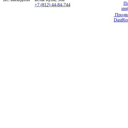
По
+7 (812) 44-84-744
ин
Продв
DastRo