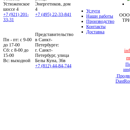
Устюженское
Энергетиков, дом
шоссе 4
4
Услуги
+7 (921) 201-
+7 (495) 22-33-841
ООО
Наши работы
33-31
ТР
Производство
Контакты
Доставка
Представительство
Пн - пт: с 9-00
в Санкт-
до 17-00
Петербурге:
Сб: с 8-00 до
г. Санкт-
in
15-00
Петербург, улица
m
Вс: выходной
Белы Куна, 36в
По
+7 (812) 44-84-744
ин
Продв
DastRo