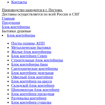
Контакты
Производство находится в г. Пестово.
Доставка осуществляется по всей России и СНГ
Главная
Продукция
Блок-контейнеры
Бытовки душевые
Блок-контейнеры
Посты охраны, КПП
Металлические бытовки
Жилые блок контейнеры
Блок контейнер Север
Строительные блок контейнеры
Блок контейнеры бани
Сантехнические контейнеры
Блок контейнер дизельная
Офисный блок контейнер
Блок контейнер на шасси
Складской блок контейнер
Шиномонтаж блок контейнер
Блок контейнер проходная
Раздевалка контейнер
Блок контейнер сушилка