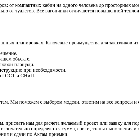
ов: от компактных кабин на одного человека до просторных мо
льно от туалетов. Все вагончики отличаются повышенной теплои
анных планировках. Ключевые преимущества для заказчиков из г
решение.
вашем объекте.
 любой площади.
нструкцию при необходимости.
ям ГОСТ и СНиП.
стам. Мы поможем с выбором модели, ответим на все вопросы и 
, прислать нам для расчета желаемый проект или заявку для под
кончательно определяются сумма, сроки, этапы выполнения и сд
ения и сдачи по Актам-приемки.