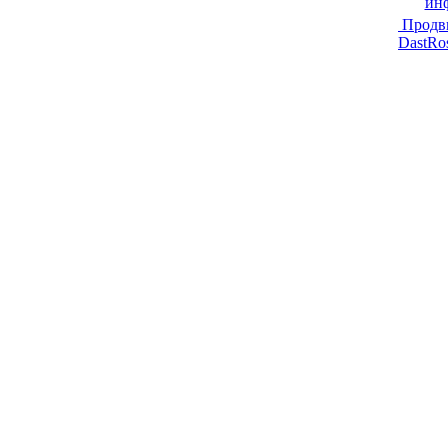
ин
Продв
DastRo