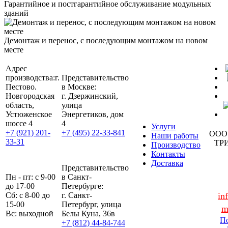
Гарантийное и постгарантийное обслуживание модульных
зданий
Демонтаж и перенос, с последующим монтажом на новом
месте
Адрес
производства:
г.
Представительство
Пестово.
в Москве:
Новгородская
г. Дзержинский,
область,
улица
Устюженское
Энергетиков, дом
шоссе 4
4
Услуги
+7 (921) 201-
+7 (495) 22-33-841
ООО
Наши работы
33-31
ТР
Производство
Контакты
Доставка
Представительство
Пн - пт: с 9-00
в Санкт-
до 17-00
Петербурге:
Сб: с 8-00 до
г. Санкт-
in
15-00
Петербург, улица
m
Вс: выходной
Белы Куна, 36в
По
+7 (812) 44-84-744