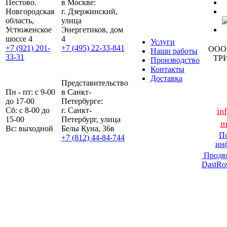
Пестово.
в Москве:
Новгородская
г. Дзержинский,
область,
улица
Устюженское
Энергетиков, дом
шоссе 4
4
Услуги
+7 (921) 201-
+7 (495) 22-33-841
ООО
Наши работы
33-31
ТР
Производство
Контакты
Доставка
Представительство
Пн - пт: с 9-00
в Санкт-
до 17-00
Петербурге:
Сб: с 8-00 до
г. Санкт-
in
15-00
Петербург, улица
m
Вс: выходной
Белы Куна, 36в
По
+7 (812) 44-84-744
ин
Продв
DastRo