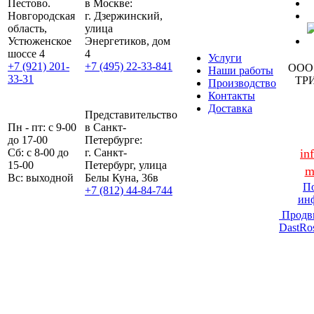
Пестово.
в Москве:
Новгородская
г. Дзержинский,
область,
улица
Устюженское
Энергетиков, дом
шоссе 4
4
Услуги
+7 (921) 201-
+7 (495) 22-33-841
ООО
Наши работы
33-31
ТР
Производство
Контакты
Доставка
Представительство
Пн - пт: с 9-00
в Санкт-
до 17-00
Петербурге:
Сб: с 8-00 до
г. Санкт-
in
15-00
Петербург, улица
m
Вс: выходной
Белы Куна, 36в
По
+7 (812) 44-84-744
ин
Продв
DastRo