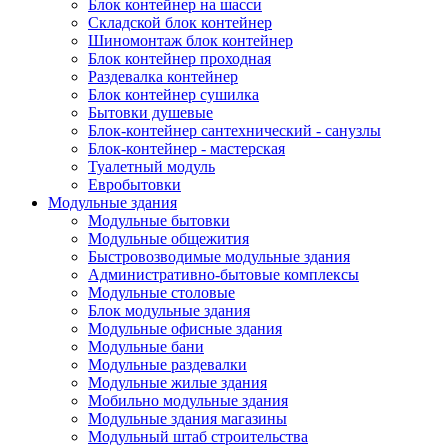
Блок контейнер на шасси
Складской блок контейнер
Шиномонтаж блок контейнер
Блок контейнер проходная
Раздевалка контейнер
Блок контейнер сушилка
Бытовки душевые
Блок-контейнер сантехнический - санузлы
Блок-контейнер - мастерская
Туалетный модуль
Евробытовки
Модульные здания
Модульные бытовки
Модульные общежития
Быстровозводимые модульные здания
Административно-бытовые комплексы
Модульные столовые
Блок модульные здания
Модульные офисные здания
Модульные бани
Модульные раздевалки
Модульные жилые здания
Мобильно модульные здания
Модульные здания магазины
Модульный штаб строительства