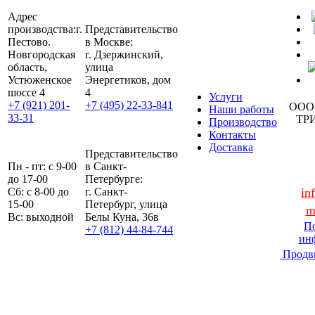
Адрес
производства:
г.
Представительство
Пестово.
в Москве:
Новгородская
г. Дзержинский,
область,
улица
Устюженское
Энергетиков, дом
шоссе 4
4
Услуги
+7 (921) 201-
+7 (495) 22-33-841
ООО
Наши работы
33-31
ТР
Производство
Контакты
Доставка
Представительство
Пн - пт: с 9-00
в Санкт-
до 17-00
Петербурге:
Сб: с 8-00 до
г. Санкт-
in
15-00
Петербург, улица
m
Вс: выходной
Белы Куна, 36в
По
+7 (812) 44-84-744
ин
Продв