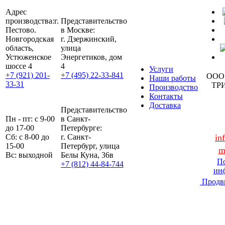
Адрес
производства:
г.
Представительство
Пестово.
в Москве:
Новгородская
г. Дзержинский,
область,
улица
Устюженское
Энергетиков, дом
шоссе 4
4
Услуги
+7 (921) 201-
+7 (495) 22-33-841
ООО
Наши работы
33-31
ТР
Производство
Контакты
Доставка
Представительство
Пн - пт: с 9-00
в Санкт-
до 17-00
Петербурге:
Сб: с 8-00 до
г. Санкт-
in
15-00
Петербург, улица
m
Вс: выходной
Белы Куна, 36в
По
+7 (812) 44-84-744
ин
Продв