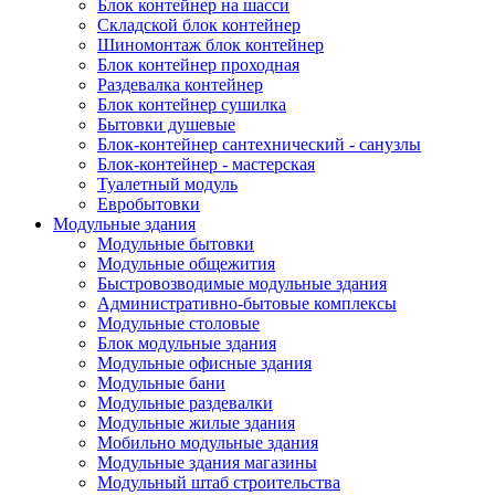
Блок контейнер на шасси
Складской блок контейнер
Шиномонтаж блок контейнер
Блок контейнер проходная
Раздевалка контейнер
Блок контейнер сушилка
Бытовки душевые
Блок-контейнер сантехнический - санузлы
Блок-контейнер - мастерская
Туалетный модуль
Евробытовки
Модульные здания
Модульные бытовки
Модульные общежития
Быстровозводимые модульные здания
Административно-бытовые комплексы
Модульные столовые
Блок модульные здания
Модульные офисные здания
Модульные бани
Модульные раздевалки
Модульные жилые здания
Мобильно модульные здания
Модульные здания магазины
Модульный штаб строительства