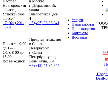
Пестово.
в Москве:
Новгородская
г. Дзержинский,
область,
улица
Устюженское
Энергетиков, дом
шоссе 4
4
Услуги
+7 (921) 201-
+7 (495) 22-33-841
ООО
Наши работы
33-31
ТР
Производство
Контакты
Доставка
Представительство
Пн - пт: с 9-00
в Санкт-
до 17-00
Петербурге:
Сб: с 8-00 до
г. Санкт-
in
15-00
Петербург, улица
m
Вс: выходной
Белы Куна, 36в
По
+7 (812) 44-84-744
ин
Продв
DastRo