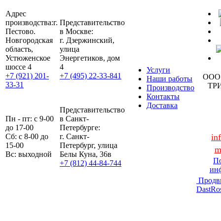
Адрес
производства:
г.
Представительство
Пестово.
в Москве:
Новгородская
г. Дзержинский,
область,
улица
Устюженское
Энергетиков, дом
шоссе 4
4
Услуги
+7 (921) 201-
+7 (495) 22-33-841
ООО
Наши работы
33-31
ТР
Производство
Контакты
Доставка
Представительство
Пн - пт: с 9-00
в Санкт-
до 17-00
Петербурге:
Сб: с 8-00 до
г. Санкт-
in
15-00
Петербург, улица
m
Вс: выходной
Белы Куна, 36в
По
+7 (812) 44-84-744
ин
Продв
DastRo