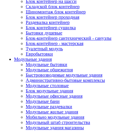
Блок контейнер на шасси
Складской блок контейнер
Шиномонтаж блок контейнер
Блок контейнер проходная
Раздевалка контейнер
Блок контейнер сушилка
Бытовки душевые
Блок-контейнер сантехнический - санузлы
Блок-контейнер - мастерская
Туалетный модуль
Евробытовки
Модульные здания
Модульные бытовки
Модульные общежития
Быстровозводимые модульные здания
Административно-бытовые комплексы
Модульные столовые
Блок модульные здания
Модульные офисные здания
Модульные бани
Модульные раздевалки
Модульные жилые здания
Мобильно модульные здания
Модульный штаб строительства
Модульные здания магазины