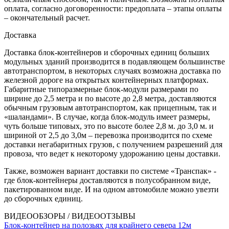
оплата, согласно договоренности: предоплата – этапы оплаты
– окончательный расчет.
Доставка
Доставка блок-контейнеров и сборочных единиц больших
модульных зданий производится в подавляющем большинстве
автотранспортом, в некоторых случаях возможна доставка по
железной дороге на открытых контейнерных платформах.
Габаритные типоразмерные блок-модули размерами по
ширине до 2,5 метра и по высоте до 2,8 метра, доставляются
обычным грузовым автотранспортом, как прицепным, так и
«шаландами». В случае, когда блок-модуль имеет размеры,
чуть больше типовых, это по высоте более 2,8 м. до 3,0 м. и
шириной от 2,5 до 3,0м – перевозка производится по схеме
доставки негабаритных грузов, с получением разрешений для
провоза, что ведет к некоторому удорожанию цены доставки.
Также, возможен вариант доставки по системе «Транспак» -
где блок-контейнеры доставляются в полусобранном виде,
пакетированном виде. И на одном автомобиле можно увезти
до сборочных единиц.
ВИДЕООБЗОРЫ / ВИДЕООТЗЫВЫ
Блок-контейнер на полозьях для крайнего севера 12м