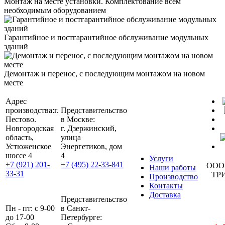
Монтаж на месте установки. Комплектование всем
необходимым оборудованием
Гарантийное и постгарантийное обслуживание модульных
зданий
Демонтаж и перенос, с последующим монтажом на новом
месте
Адрес
производства:
г.
Представительство
Пестово.
в Москве:
Новгородская
г. Дзержинский,
область,
улица
Устюженское
Энергетиков, дом
шоссе 4
4
Услуги
+7 (921) 201-
+7 (495) 22-33-841
ООО
Наши работы
33-31
ТР
Производство
Контакты
Доставка
Представительство
Пн - пт: с 9-00
в Санкт-
до 17-00
Петербурге: