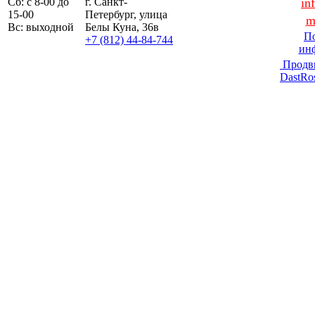
Сб: с 8-00 до
г. Санкт-
in
15-00
Петербург, улица
m
Вс: выходной
Белы Куна, 36в
По
+7 (812) 44-84-744
ин
Продв
DastRo