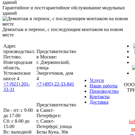
Гарантийное и постгарантийное обслуживание модульных
зданий
Демонтаж и перенос, с последующим монтажом на новом
месте
Адрес
производства:
г.
Представительство
Пестово.
в Москве:
Новгородская
г. Дзержинский,
область,
улица
Устюженское
Энергетиков, дом
шоссе 4
4
Услуги
+7 (921) 201-
+7 (495) 22-33-841
ООО
Наши работы
33-31
ТР
Производство
Контакты
Доставка
Представительство
Пн - пт: с 9-00
в Санкт-
до 17-00
Петербурге:
Сб: с 8-00 до
г. Санкт-
in
15-00
Петербург, улица
m
Вс: выходной
Белы Куна, 36в