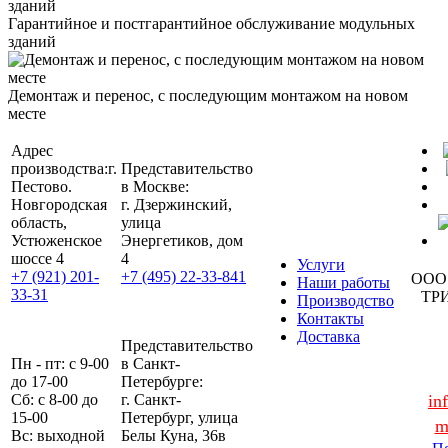
Гарантийное и постгарантийное обслуживание модульных
зданий
Демонтаж и перенос, с последующим монтажом на новом
месте
Адрес
производства:
г.
Представительство
Пестово.
в Москве:
Новгородская
г. Дзержинский,
область,
улица
Устюженское
Энергетиков, дом
шоссе 4
4
Услуги
+7 (921) 201-
+7 (495) 22-33-841
ООО
Наши работы
33-31
ТР
Производство
Контакты
Доставка
Представительство
Пн - пт: с 9-00
в Санкт-
до 17-00
Петербурге:
Сб: с 8-00 до
г. Санкт-
in
15-00
Петербург, улица
m
Вс: выходной
Белы Куна, 36в