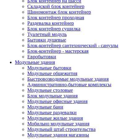
Блок контейнер на шасси
Складской блок контейнер
Шиномонтаж блок контейнер
Блок контейнер проходная
Раздевалка контейнер
Блок контейнер сушилка
Туалетный модуль
Бытовки душевые
Блок-контейнер сантехнический - санузлы
Блок-контейнер - мастерская
Евробытовки
Модульные здания
Модульные бытовки
Модульные общежития
Быстровозводимые модульные здания
Административно-бытовые комплексы
Модульные столовые
Блок модульные здания
Модульные офисные здания
Модульные бани
Модульные раздевалки
Модульные жилые здания
Мобильно модульные здания
Модульный штаб строительства
Модульные здания магазины