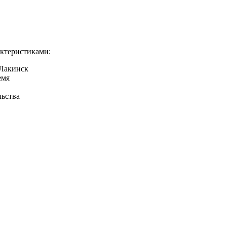
ктеристиками:
 Лакинск
емя
льства