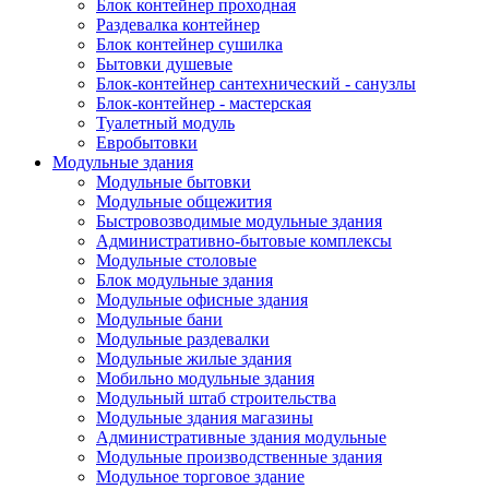
Блок контейнер проходная
Раздевалка контейнер
Блок контейнер сушилка
Бытовки душевые
Блок-контейнер сантехнический - санузлы
Блок-контейнер - мастерская
Туалетный модуль
Евробытовки
Модульные здания
Модульные бытовки
Модульные общежития
Быстровозводимые модульные здания
Административно-бытовые комплексы
Модульные столовые
Блок модульные здания
Модульные офисные здания
Модульные бани
Модульные раздевалки
Модульные жилые здания
Мобильно модульные здания
Модульный штаб строительства
Модульные здания магазины
Административные здания модульные
Модульные производственные здания
Модульное торговое здание