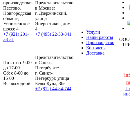
производства:
г.
Представительство
Пестово.
в Москве:
Новгородская
г. Дзержинский,
область,
улица
Устюженское
Энергетиков, дом
шоссе 4
4
Услуги
+7 (921) 201-
+7 (495) 22-33-841
Наши работы
33-31
ООО
Производство
ТР
Контакты
Доставка
Представительство
Пн - пт: с 9-00
в Санкт-
до 17-00
Петербурге:
Сб: с 8-00 до
г. Санкт-
in
15-00
Петербург, улица
m
Вс: выходной
Белы Куна, 36в
+7 (812) 44-84-744
По
ин