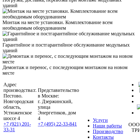
зданий
Монтаж на месте установки. Комплектование всем
необходимым оборудованием
Гарантийное и постгарантийное обслуживание модульных
зданий
Демонтаж и перенос, с последующим монтажом на новом
месте
Адрес
производства:
г.
Представительство
Пестово.
в Москве:
Новгородская
г. Дзержинский,
область,
улица
Устюженское
Энергетиков, дом
шоссе 4
4
Услуги
+7 (921) 201-
+7 (495) 22-33-841
ООО
Наши работы
33-31
ТР
Производство
Контакты