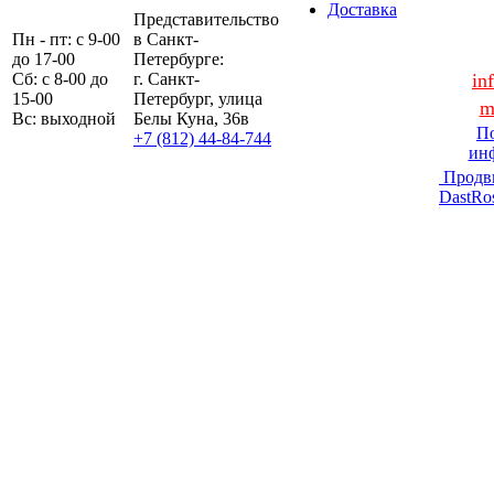
Доставка
Представительство
Пн - пт: с 9-00
в Санкт-
до 17-00
Петербурге:
Сб: с 8-00 до
г. Санкт-
in
15-00
Петербург, улица
m
Вс: выходной
Белы Куна, 36в
По
+7 (812) 44-84-744
ин
Продв
DastRo