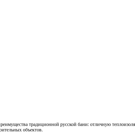
е преимущества традиционной русской бани: отличную теплоизол
роительных объектов.