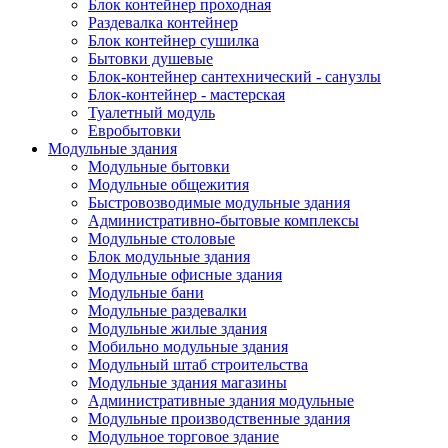
Блок контейнер проходная
Раздевалка контейнер
Блок контейнер сушилка
Бытовки душевые
Блок-контейнер сантехнический - санузлы
Блок-контейнер - мастерская
Туалетный модуль
Евробытовки
Модульные здания
Модульные бытовки
Модульные общежития
Быстровозводимые модульные здания
Административно-бытовые комплексы
Модульные столовые
Блок модульные здания
Модульные офисные здания
Модульные бани
Модульные раздевалки
Модульные жилые здания
Мобильно модульные здания
Модульный штаб строительства
Модульные здания магазины
Административные здания модульные
Модульные производственные здания
Модульное торговое здание