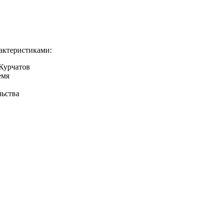
актеристиками:
 Курчатов
емя
льства