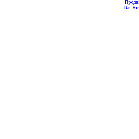
Продв
DastRo