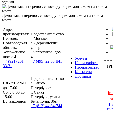
зданий
Демонтаж и перенос, с последующим монтажом на новом
месте
Адрес
производства:
г.
Представительство
Пестово.
в Москве:
Новгородская
г. Дзержинский,
область,
улица
Устюженское
Энергетиков, дом
шоссе 4
4
Услуги
+7 (921) 201-
+7 (495) 22-33-841
ООО
Наши работы
33-31
ТР
Производство
Контакты
Доставка
Представительство
Пн - пт: с 9-00
в Санкт-
до 17-00
Петербурге:
Сб: с 8-00 до
г. Санкт-
in
15-00
Петербург, улица
m
Вс: выходной
Белы Куна, 36в
По
+7 (812) 44-84-744
ин