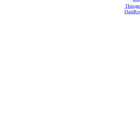
Продв
DastRo