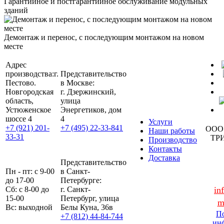
Гарантийное и постгарантийное обслуживание модульных
зданий
Демонтаж и перенос, с последующим монтажом на новом
месте
Адрес
производства:
г.
Представительство
Пестово.
в Москве:
Новгородская
г. Дзержинский,
область,
улица
Устюженское
Энергетиков, дом
шоссе 4
4
Услуги
+7 (921) 201-
+7 (495) 22-33-841
ООО
Наши работы
33-31
ТР
Производство
Контакты
Доставка
Представительство
Пн - пт: с 9-00
в Санкт-
до 17-00
Петербурге:
Сб: с 8-00 до
г. Санкт-
in
15-00
Петербург, улица
m
Вс: выходной
Белы Куна, 36в
По
+7 (812) 44-84-744
ин