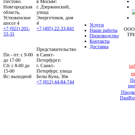
Пестово.
в Москве:
Новгородская
г. Дзержинский,
область,
улица
Устюженское
Энергетиков, дом
шоссе 4
4
Услуги
+7 (921) 201-
+7 (495) 22-33-841
ООО
Наши работы
33-31
ТР
Производство
Контакты
Доставка
Представительство
Пн - пт: с 9-00
в Санкт-
до 17-00
Петербурге:
Сб: с 8-00 до
г. Санкт-
in
15-00
Петербург, улица
m
Вс: выходной
Белы Куна, 36в
По
+7 (812) 44-84-744
ин
Продв
DastRo