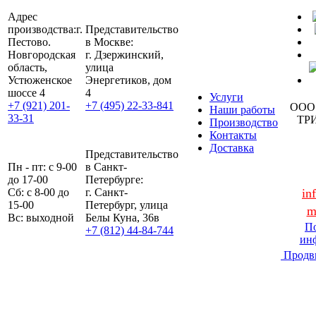
Адрес
производства:
г.
Представительство
Пестово.
в Москве:
Новгородская
г. Дзержинский,
область,
улица
Устюженское
Энергетиков, дом
шоссе 4
4
Услуги
+7 (921) 201-
+7 (495) 22-33-841
ООО
Наши работы
33-31
ТР
Производство
Контакты
Доставка
Представительство
Пн - пт: с 9-00
в Санкт-
до 17-00
Петербурге:
Сб: с 8-00 до
г. Санкт-
in
15-00
Петербург, улица
m
Вс: выходной
Белы Куна, 36в
По
+7 (812) 44-84-744
ин
Продв