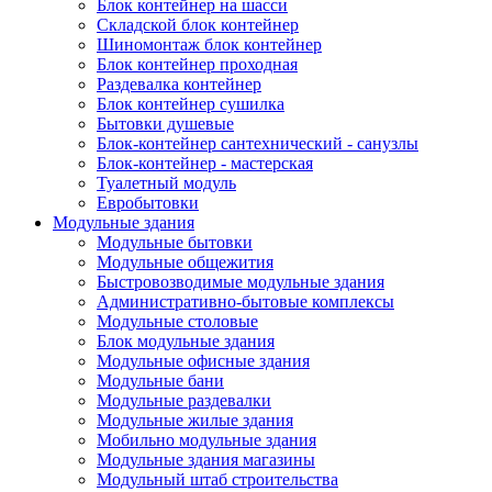
Блок контейнер на шасси
Складской блок контейнер
Шиномонтаж блок контейнер
Блок контейнер проходная
Раздевалка контейнер
Блок контейнер сушилка
Бытовки душевые
Блок-контейнер сантехнический - санузлы
Блок-контейнер - мастерская
Туалетный модуль
Евробытовки
Модульные здания
Модульные бытовки
Модульные общежития
Быстровозводимые модульные здания
Административно-бытовые комплексы
Модульные столовые
Блок модульные здания
Модульные офисные здания
Модульные бани
Модульные раздевалки
Модульные жилые здания
Мобильно модульные здания
Модульные здания магазины
Модульный штаб строительства