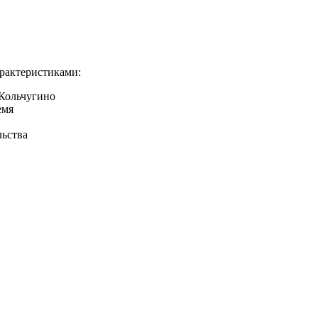
рактеристиками:
 Кольчугино
емя
льства