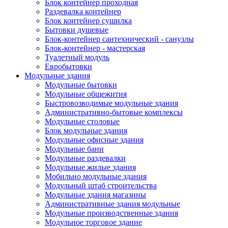
Блок контейнер проходная
Раздевалка контейнер
Блок контейнер сушилка
Бытовки душевые
Блок-контейнер сантехнический - санузлы
Блок-контейнер - мастерская
Туалетный модуль
Евробытовки
Модульные здания
Модульные бытовки
Модульные общежития
Быстровозводимые модульные здания
Административно-бытовые комплексы
Модульные столовые
Блок модульные здания
Модульные офисные здания
Модульные бани
Модульные раздевалки
Модульные жилые здания
Мобильно модульные здания
Модульный штаб строительства
Модульные здания магазины
Административные здания модульные
Модульные производственные здания
Модульное торговое здание