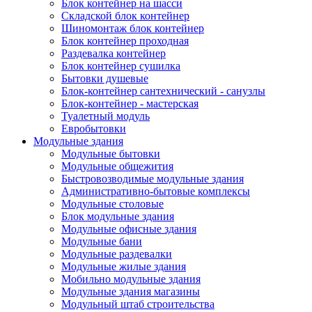
Блок контейнер на шасси
Складской блок контейнер
Шиномонтаж блок контейнер
Блок контейнер проходная
Раздевалка контейнер
Блок контейнер сушилка
Бытовки душевые
Блок-контейнер сантехнический - санузлы
Блок-контейнер - мастерская
Туалетный модуль
Евробытовки
Модульные здания
Модульные бытовки
Модульные общежития
Быстровозводимые модульные здания
Административно-бытовые комплексы
Модульные столовые
Блок модульные здания
Модульные офисные здания
Модульные бани
Модульные раздевалки
Модульные жилые здания
Мобильно модульные здания
Модульные здания магазины
Модульный штаб строительства