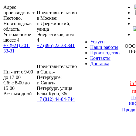
Адрес
производства:
г.
Представительство
Пестово.
в Москве:
Новгородская
г. Дзержинский,
область,
улица
Устюженское
Энергетиков, дом
шоссе 4
4
Услуги
+7 (921) 201-
+7 (495) 22-33-841
ООО
Наши работы
33-31
ТР
Производство
Контакты
Доставка
Представительство
Пн - пт: с 9-00
в Санкт-
до 17-00
Петербурге:
Сб: с 8-00 до
г. Санкт-
in
15-00
Петербург, улица
m
Вс: выходной
Белы Куна, 36в
По
+7 (812) 44-84-744
ин
Продв