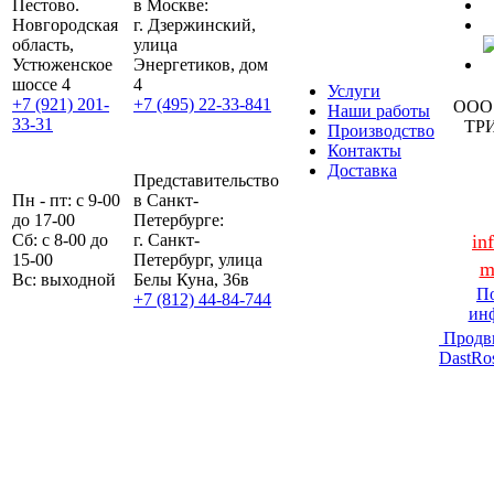
Пестово.
в Москве:
Новгородская
г. Дзержинский,
область,
улица
Устюженское
Энергетиков, дом
шоссе 4
4
Услуги
+7 (921) 201-
+7 (495) 22-33-841
ООО
Наши работы
33-31
ТР
Производство
Контакты
Доставка
Представительство
Пн - пт: с 9-00
в Санкт-
до 17-00
Петербурге:
Сб: с 8-00 до
г. Санкт-
in
15-00
Петербург, улица
m
Вс: выходной
Белы Куна, 36в
По
+7 (812) 44-84-744
ин
Продв
DastRo