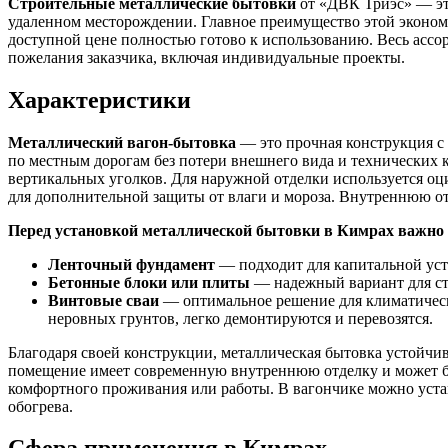
Строительные металлические бытовки
от «ДВК Триэс» — это
удаленном месторождении. Главное преимущество этой экономи
доступной цене полностью готово к использованию. Весь ассор
пожелания заказчика, включая индивидуальные проекты.
Характеристики
Металлический вагон-бытовка
— это прочная конструкция с 
по местным дорогам без потери внешнего вида и технических к
вертикальных уголков. Для наружной отделки используется 
для дополнительной защиты от влаги и мороза. Внутреннюю отд
Перед установкой металлической бытовки в Кимрах важно
Ленточный фундамент
— подходит для капитальной уста
Бетонные блоки или плиты
— надежный вариант для ст
Винтовые сваи
— оптимальное решение для климатическ
неровных грунтов, легко демонтируются и перевозятся.
Благодаря своей конструкции, металлическая бытовка устойчи
помещение имеет современную внутреннюю отделку и может 
комфортного проживания или работы. В вагончике можно устан
обогрева.