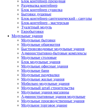
Блок контейнер проходная
Раздевалка контейнер
Блок контейнер сушилка
Бытовки душевые
Блок-контейнер сантехнический - санузлы
Блок-контейнер - мастерская
Туалетный модуль
Евробытовки
Модульные здания
Модульные бытовки
Модульные общежития
Быстровозводимые модульные здания
Административно-бытовые комплексы
Модульные столовые
Блок модульные здания
Модульные офисные здания
Модульные бани
Модульные раздевалки
Модульные жилые здания
Мобильно модульные здания
Модульный штаб строительства
Модульные здания магазины
Административные здания модульные
Модульные производственные здания
Модульное торговое здание