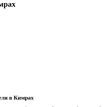
мрах
еля в Кимрах