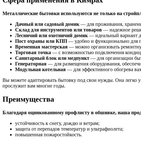
Сфера применения в Кимрах
Металлические бытовки используются не только на стройпл
Дачный или садовый домик
— для проживания, хранени
Склад для инструментов или товаров
— надежное реше
Лесничий или охотничий домик
— идеальный вариант д
Пост охраны или КПП
— удобно и функционально для п
Временная мастерская
— можно организовать ремонтную
Торговая точка
— с возможностью подключения кондицио
Санитарный блок или медпункт
— для организации быт
Генераторная
— для размещения оборудования, обеспеч
Модульная котельная
— для эффективного обогрева ва
Вы можете адаптировать бытовку под свои нужды. Она легко у
прослужит вам многие годы.
Преимущества
Благодаря оцинкованному профлисту в обшивке, наша про
устойчивость к снегу, дождю и ветрам;
защита от перепадов температур и ультрафиолета;
повышенная пожаростойкость.