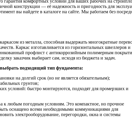
 гарантия комфортных условий для ваших рабочих на стройплоща
чной конструкции — её надежность и пригодность для эксплуат
тимент вы найдете в каталоге на сайте. Мы работаем без посре
каркасом из металла, способная выдержать многократные перев
ачеств. Каркас изготавливается из горизонтальных швеллеров и
оцинкованный профлист с антикоррозийным полимерным покрыт
елку заказчик выбирает сам, исходя из бюджета и задач.
 выбрать подходящий тип фундамента:
новки на долгий срок (но не является обязательным);
абильных грунтов;
их условий: быстро монтируются, подходят для промерзших и
ва к любым погодным условиям. Это компактное, но прочное
быть оснащено всеми необходимыми коммуникациями для
овить электрооборудование, перегородки, окна и системы