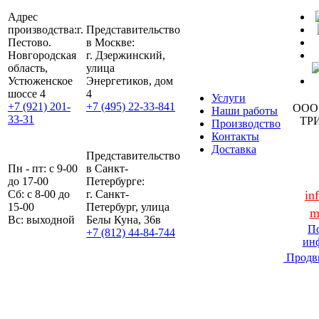
Адрес
производства:
г.
Представительство
Пестово.
в Москве:
Новгородская
г. Дзержинский,
область,
улица
Устюженское
Энергетиков, дом
шоссе 4
4
Услуги
+7 (921) 201-
+7 (495) 22-33-841
ООО
Наши работы
33-31
ТР
Производство
Контакты
Доставка
Представительство
Пн - пт: с 9-00
в Санкт-
до 17-00
Петербурге:
Сб: с 8-00 до
г. Санкт-
in
15-00
Петербург, улица
m
Вс: выходной
Белы Куна, 36в
По
+7 (812) 44-84-744
ин
Продв