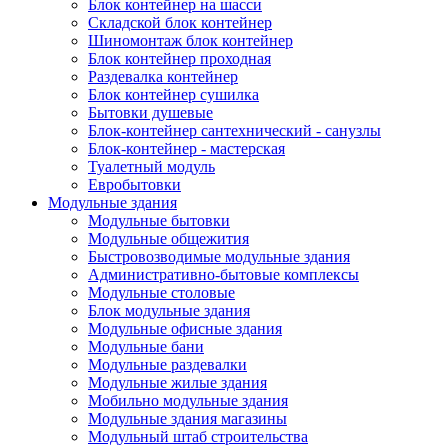
Блок контейнер на шасси
Складской блок контейнер
Шиномонтаж блок контейнер
Блок контейнер проходная
Раздевалка контейнер
Блок контейнер сушилка
Бытовки душевые
Блок-контейнер сантехнический - санузлы
Блок-контейнер - мастерская
Туалетный модуль
Евробытовки
Модульные здания
Модульные бытовки
Модульные общежития
Быстровозводимые модульные здания
Административно-бытовые комплексы
Модульные столовые
Блок модульные здания
Модульные офисные здания
Модульные бани
Модульные раздевалки
Модульные жилые здания
Мобильно модульные здания
Модульные здания магазины
Модульный штаб строительства