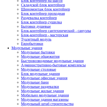
Блок контейнер на шасси
Складской блок контейнер
Шиномонтаж блок контейнер
Блок контейнер проходная
Раздевалка контейнер
Блок контейнер сушилка
Бытовки душевые
Блок-контейнер сантехнический - санузлы
Блок-контейнер - мастерская
Туалетный модуль
Евробытовки
Модульные здания
Модульные бытовки
Модульные общежития
Быстровозводимые модульные здания
Административно-бытовые комплексы
Модульные столовые
Блок модульные здания
Модульные офисные здания
Модульные бани
Модульные раздевалки
Модульные жилые здания
Мобильно модульные здания
Модульные здания магазины
Модульный штаб строительства