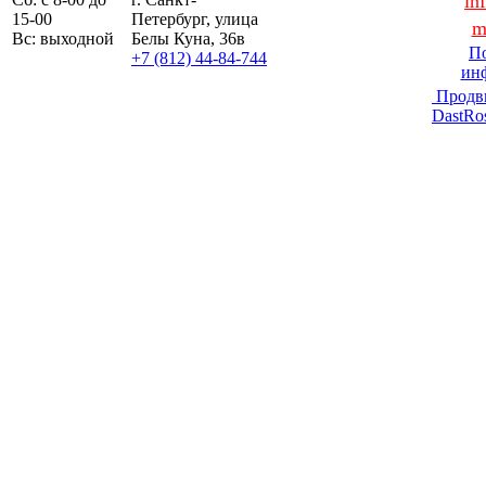
in
15-00
Петербург, улица
m
Вс: выходной
Белы Куна, 36в
По
+7 (812) 44-84-744
ин
Продв
DastRo