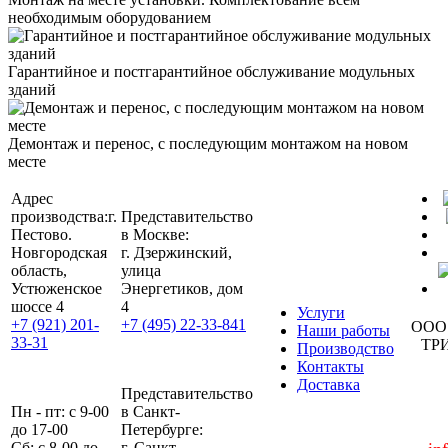
необходимым оборудованием
Гарантийное и постгарантийное обслуживание модульных
зданий
Демонтаж и перенос, с последующим монтажом на новом
месте
Адрес
производства:
г.
Представительство
Пестово.
в Москве:
Новгородская
г. Дзержинский,
область,
улица
Устюженское
Энергетиков, дом
шоссе 4
4
Услуги
+7 (921) 201-
+7 (495) 22-33-841
ООО
Наши работы
33-31
ТР
Производство
Контакты
Доставка
Представительство
Пн - пт: с 9-00
в Санкт-
до 17-00
Петербурге:
Сб: с 8-00 до
г. Санкт-