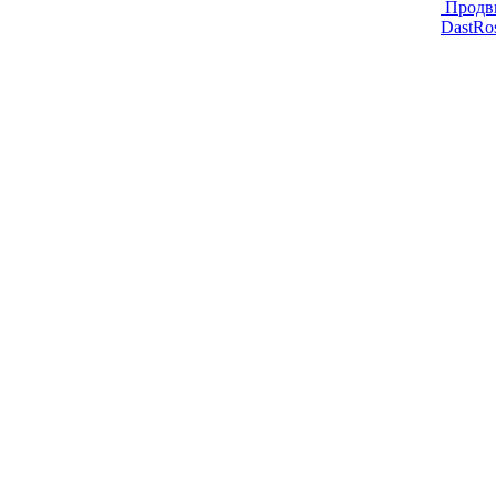
Продв
DastRo