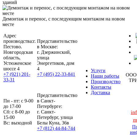
зданий
Демонтаж и перенос, с последующим монтажом на новом
месте
Адрес
производства:
г.
Представительство
Пестово.
в Москве:
Новгородская
г. Дзержинский,
область,
улица
Устюженское
Энергетиков, дом
шоссе 4
4
Услуги
+7 (921) 201-
+7 (495) 22-33-841
ООО
Наши работы
33-31
ТР
Производство
Контакты
Доставка
Представительство
Пн - пт: с 9-00
в Санкт-
до 17-00
Петербурге:
Сб: с 8-00 до
г. Санкт-
in
15-00
Петербург, улица
m
Вс: выходной
Белы Куна, 36в
По
+7 (812) 44-84-744
ин