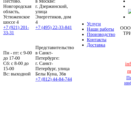
Пестово.
в Москве:
Новгородская
г. Дзержинский,
область,
улица
Устюженское
Энергетиков, дом
шоссе 4
4
Услуги
+7 (921) 201-
+7 (495) 22-33-841
ООО
Наши работы
33-31
ТР
Производство
Контакты
Доставка
Представительство
Пн - пт: с 9-00
в Санкт-
до 17-00
Петербурге:
Сб: с 8-00 до
г. Санкт-
in
15-00
Петербург, улица
m
Вс: выходной
Белы Куна, 36в
По
+7 (812) 44-84-744
ин