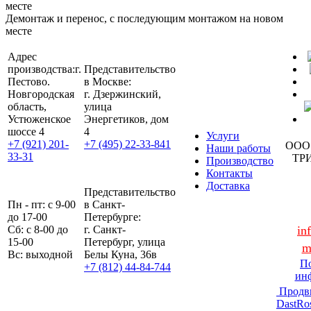
Демонтаж и перенос, с последующим монтажом на новом
месте
Адрес
производства:
г.
Представительство
Пестово.
в Москве:
Новгородская
г. Дзержинский,
область,
улица
Устюженское
Энергетиков, дом
шоссе 4
4
Услуги
+7 (921) 201-
+7 (495) 22-33-841
ООО
Наши работы
33-31
ТР
Производство
Контакты
Доставка
Представительство
Пн - пт: с 9-00
в Санкт-
до 17-00
Петербурге:
Сб: с 8-00 до
г. Санкт-
in
15-00
Петербург, улица
m
Вс: выходной
Белы Куна, 36в
По
+7 (812) 44-84-744
ин
Продв
DastRo