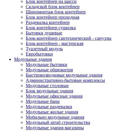
Блок контейнер на шасси
Складской блок контейнер
Шиномонтаж блок контейнер
Блок контейнер проходная
Раздевалка контейнер
Блок контейнер сушилка
Бытовки душевые
Блок-контейнер сантехнический - санузлы
Блок-контейнер - мастерская
Туалетный модуль
Евробытовки
Модульные здания
Модульные бытовки
Модульные общежития
Быстровозводимые модульные здания
Административно-бытовые комплексы
Модульные столовые
Блок модульные здания
Модульные офисные здания
Модульные бани
Модульные раздевалки
Модульные жилые здания
Мобильно модульные здания
Модульный штаб строительства
Модульные здания магазины