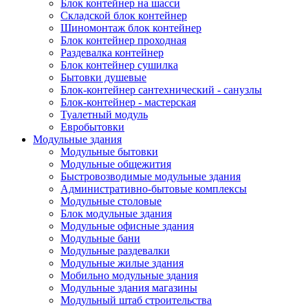
Блок контейнер на шасси
Складской блок контейнер
Шиномонтаж блок контейнер
Блок контейнер проходная
Раздевалка контейнер
Блок контейнер сушилка
Бытовки душевые
Блок-контейнер сантехнический - санузлы
Блок-контейнер - мастерская
Туалетный модуль
Евробытовки
Модульные здания
Модульные бытовки
Модульные общежития
Быстровозводимые модульные здания
Административно-бытовые комплексы
Модульные столовые
Блок модульные здания
Модульные офисные здания
Модульные бани
Модульные раздевалки
Модульные жилые здания
Мобильно модульные здания
Модульные здания магазины
Модульный штаб строительства