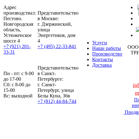
Адрес
производства:
г.
Представительство
Пестово.
в Москве:
Новгородская
г. Дзержинский,
область,
улица
Устюженское
Энергетиков, дом
шоссе 4
4
Услуги
+7 (921) 201-
+7 (495) 22-33-841
ООО
Наши работы
33-31
ТР
Производство
Контакты
Доставка
Представительство
Пн - пт: с 9-00
в Санкт-
до 17-00
Петербурге:
Сб: с 8-00 до
г. Санкт-
in
15-00
Петербург, улица
m
Вс: выходной
Белы Куна, 36в
По
+7 (812) 44-84-744
ин
Продв