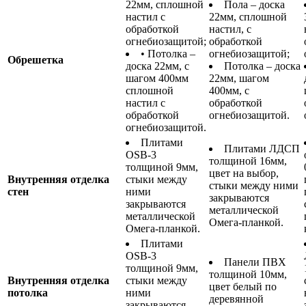
22мм, сплошной
Пола – доска
настил с
22мм, сплошной
обработкой
настил, с
огнебиозащитой;
обработкой
• Потолка –
огнебиозащитой;
Обрешетка
доска 22мм, с
Потолка – доска
шагом 400мм
22мм, шагом
сплошной
400мм, с
настил с
обработкой
обработкой
огнебиозащитой.
огнебиозащитой.
Плитами
Плитами ЛДСП
OSB-3
толщиной 16мм,
толщиной 9мм,
цвет на выбор,
Внутренняя отделка
стыки между
стыки между ними
стен
ними
закрываются
закрываются
металлической
металлической
Омега-планкой.
Омега-планкой.
Плитами
OSB-3
Панели ПВХ
толщиной 9мм,
толщиной 10мм,
Внутренняя отделка
стыки между
цвет белый по
потолка
ними
деревянной
закрываются