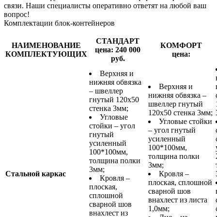
связи. Наши специалисты оперативно ответят на любой ваш
вопрос!
Комплектации блок-контейнеров
СТАНДАРТ
НАИМЕНОВАНИЕ
КОМФОРТ
цена: 240 000
КОМПЛЕКТУЮЩИХ
цена:
руб.
Верхняя и
нижняя обвязка
Верхняя и
– швеллер
нижняя обвязка –
гнутый 120х50
швеллер гнутый
стенка 3мм;
120х50 стенка 3мм;
Угловые
Угловые стойки
стойки – угол
– угол гнутый
гнутый
усиленный
усиленный
100*100мм,
100*100мм,
толщина полки
толщина полки
3мм;
3мм;
Стальной каркас
Кровля –
Кровля –
плоская, сплошной
плоская,
сварной шов
сплошной
внахлест из листа
сварной шов
1,0мм;
внахлест из