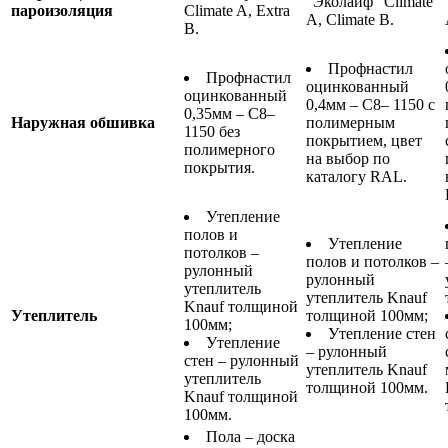
“Эколайф” Climate
пароизоляция
Climate A, Extra
A, Climate B.
B.
Профнастил
Профнастил
оцинкованный
оцинкованный
0,4мм – С8– 1150 с
0,35мм – С8–
Наружная обшивка
полимерным
1150 без
покрытием, цвет
полимерного
на выбор по
покрытия.
каталогу RAL.
Утепление
полов и
Утепление
потолков –
полов и потолков –
рулонный
рулонный
утеплитель
утеплитель Knauf
Knauf толщиной
Утеплитель
толщиной 100мм;
100мм;
Утепление стен
Утепление
– рулонный
стен – рулонный
утеплитель Knauf
утеплитель
толщиной 100мм.
Knauf толщиной
100мм.
Пола – доска