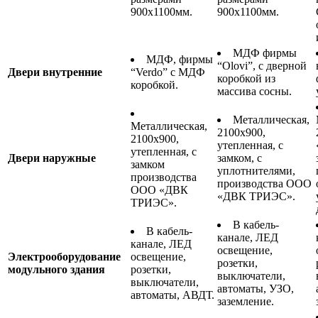
900х1100мм.
900х1100мм.
МДФ фирмы
МДФ, фирмы
“Olovi”, с дверной
Двери внутренние
“Verdo” с МДФ
коробкой из
коробкой.
массива сосны.
Металлическая,
Металлическая,
2100х900,
2100х900,
утепленная, с
утепленная, с
Двери наружные
замком, с
замком
уплотнителями,
производства
производства ООО
ООО «ДВК
«ДВК ТРИЭС».
ТРИЭС».
В кабель-
В кабель-
канале, ЛЕД
канале, ЛЕД
освещение,
Электрооборудование
освещение,
розетки,
модульного здания
розетки,
выключатели,
выключатели,
автоматы, УЗО,
автоматы, АВДТ.
заземление.