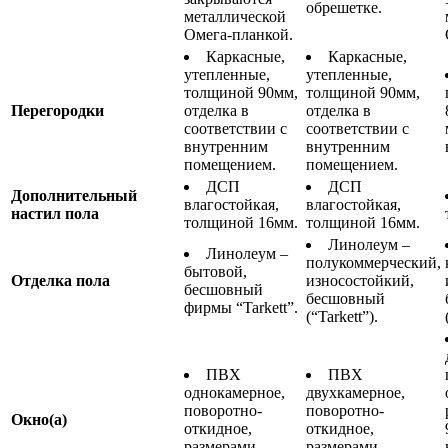
обрешетке.
металлической
Омега-планкой.
Каркасные,
Каркасные,
утепленные,
утепленные,
толщиной 90мм,
толщиной 90мм,
Перегородки
отделка в
отделка в
соответствии с
соответствии с
внутренним
внутренним
помещением.
помещением.
ДСП
ДСП
Дополнительный
влагостойкая,
влагостойкая,
настил пола
толщиной 16мм.
толщиной 16мм.
Линолеум –
Линолеум –
полукоммерческий,
бытовой,
Отделка пола
износостойкий,
бесшовный
бесшовный
фирмы “Tarkett”.
(“Tarkett”).
ПВХ
ПВХ
однокамерное,
двухкамерное,
поворотно-
поворотно-
Окно(а)
откидное,
откидное,
размерами
размерами