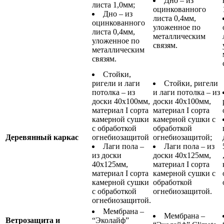
Дно – из
листа 1,0мм;
оцинкованного
Дно – из
листа 0,4мм,
оцинкованного
уложенное по
листа 0,4мм,
металлическим
уложенное по
связям.
металлическим
связям.
Стойки,
ригели и лаги
Стойки, ригели
потолка – из
и лаги потолка – из
доски 40х100мм,
доски 40х100мм,
материал I сорта
материал I сорта
камерной сушки
камерной сушки с
с обработкой
обработкой
Деревянный каркас
огнебиозащитой
огнебиозащитой;
Лаги пола –
Лаги пола – из
из доски
доски 40х125мм,
40х125мм,
материал I сорта
материал I сорта
камерной сушки с
камерной сушки
обработкой
с обработкой
огнебиозащитой.
огнебиозащитой.
Мембрана –
Мембрана –
Ветрозащита и
“Эколайф”