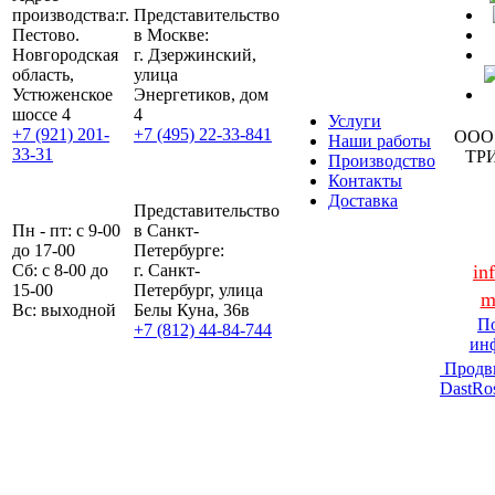
производства:
г.
Представительство
Пестово.
в Москве:
Новгородская
г. Дзержинский,
область,
улица
Устюженское
Энергетиков, дом
шоссе 4
4
Услуги
+7 (921) 201-
+7 (495) 22-33-841
ООО
Наши работы
33-31
ТР
Производство
Контакты
Доставка
Представительство
Пн - пт: с 9-00
в Санкт-
до 17-00
Петербурге:
Сб: с 8-00 до
г. Санкт-
in
15-00
Петербург, улица
m
Вс: выходной
Белы Куна, 36в
По
+7 (812) 44-84-744
ин
Продв
DastRo