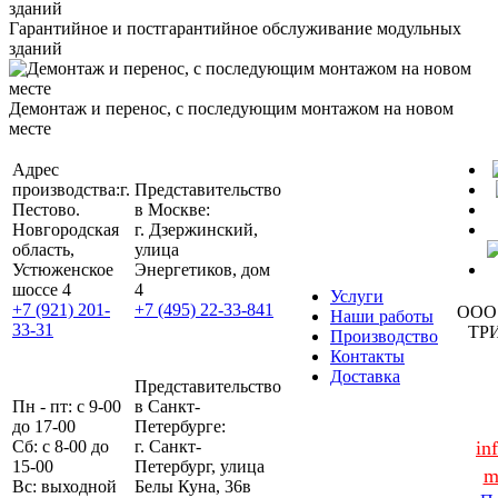
Гарантийное и постгарантийное обслуживание модульных
зданий
Демонтаж и перенос, с последующим монтажом на новом
месте
Адрес
производства:
г.
Представительство
Пестово.
в Москве:
Новгородская
г. Дзержинский,
область,
улица
Устюженское
Энергетиков, дом
шоссе 4
4
Услуги
+7 (921) 201-
+7 (495) 22-33-841
ООО
Наши работы
33-31
ТР
Производство
Контакты
Доставка
Представительство
Пн - пт: с 9-00
в Санкт-
до 17-00
Петербурге:
Сб: с 8-00 до
г. Санкт-
in
15-00
Петербург, улица
m
Вс: выходной
Белы Куна, 36в