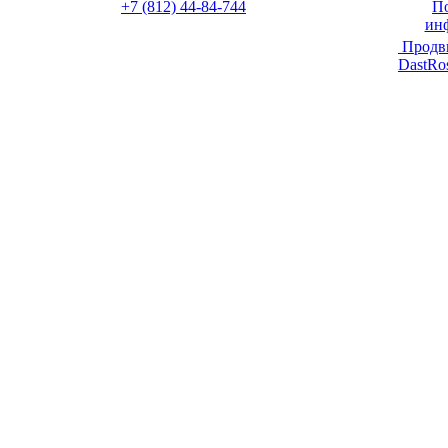
+7 (812) 44-84-744
По
ин
Продв
DastRo