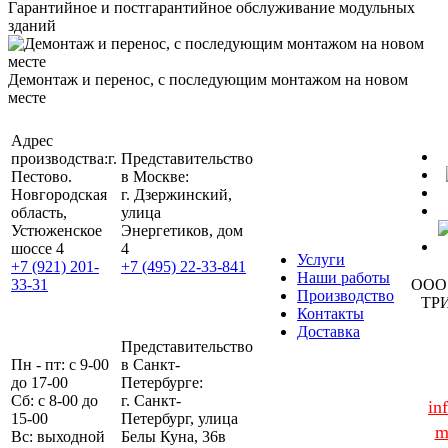
Гарантийное и постгарантийное обслуживание модульных
зданий
Демонтаж и перенос, с последующим монтажом на новом
месте
Адрес
производства:
г.
Представительство
Пестово.
в Москве:
Новгородская
г. Дзержинский,
область,
улица
Устюженское
Энергетиков, дом
шоссе 4
4
Услуги
+7 (921) 201-
+7 (495) 22-33-841
Наши работы
33-31
ООО
Производство
ТР
Контакты
Доставка
Представительство
Пн - пт: с 9-00
в Санкт-
до 17-00
Петербурге:
Сб: с 8-00 до
г. Санкт-
in
15-00
Петербург, улица
m
Вс: выходной
Белы Куна, 36в