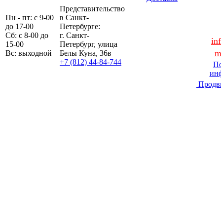
Представительство
Пн - пт: с 9-00
в Санкт-
до 17-00
Петербурге:
Сб: с 8-00 до
г. Санкт-
in
15-00
Петербург, улица
m
Вс: выходной
Белы Куна, 36в
+7 (812) 44-84-744
По
ин
Продв