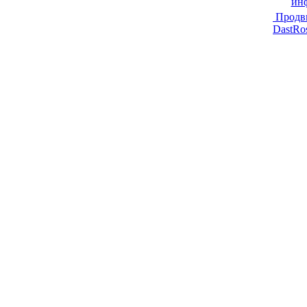
ин
Продв
DastRo