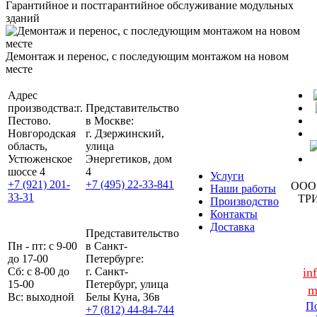
Гарантийное и постгарантийное обслуживание модульных
зданий
Демонтаж и перенос, с последующим монтажом на новом
месте
Адрес
производства:
г.
Представительство
Пестово.
в Москве:
Новгородская
г. Дзержинский,
область,
улица
Устюженское
Энергетиков, дом
шоссе 4
4
Услуги
+7 (921) 201-
+7 (495) 22-33-841
ООО
Наши работы
33-31
ТР
Производство
Контакты
Доставка
Представительство
Пн - пт: с 9-00
в Санкт-
до 17-00
Петербурге:
Сб: с 8-00 до
г. Санкт-
in
15-00
Петербург, улица
m
Вс: выходной
Белы Куна, 36в
По
+7 (812) 44-84-744