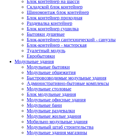
Блок контейнер на шасси
Складской блок контейнер
Шиномонтаж блок контейнер
Блок контейнер проходная
Раздевалка контейнер
Блок контейнер сушилка
Бытовки душевые
Блок-контейнер сантехнический - санузлы
Блок-контейнер - мастерская
Туалетный модуль
Евробытовки
Модульные здания
Модульные бытовки
Модульные общежития
Быстровозводимые модульные здания
Административно-бытовые комплексы
Модульные столовые
Блок модульные здания
Модульные офисные здания
Модульные бани
Модульные раздевалки
Модульные жилые здания
Мобильно модульные здания
Модульный штаб строительства
Модульные здания магазины