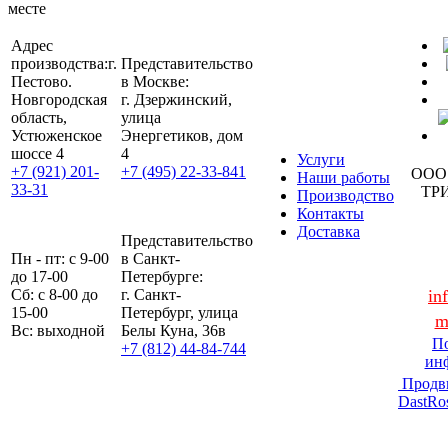
месте
Адрес
производства:
г.
Представительство
Пестово.
в Москве:
Новгородская
г. Дзержинский,
область,
улица
Устюженское
Энергетиков, дом
шоссе 4
4
Услуги
+7 (921) 201-
+7 (495) 22-33-841
ООО
Наши работы
33-31
ТР
Производство
Контакты
Доставка
Представительство
Пн - пт: с 9-00
в Санкт-
до 17-00
Петербурге:
Сб: с 8-00 до
г. Санкт-
in
15-00
Петербург, улица
m
Вс: выходной
Белы Куна, 36в
По
+7 (812) 44-84-744
ин
Продв
DastRo