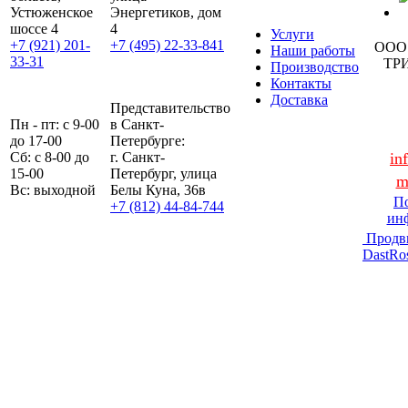
Устюженское
Энергетиков, дом
шоссе 4
4
Услуги
+7 (921) 201-
+7 (495) 22-33-841
ООО
Наши работы
33-31
ТР
Производство
Контакты
Доставка
Представительство
Пн - пт: с 9-00
в Санкт-
до 17-00
Петербурге:
Сб: с 8-00 до
г. Санкт-
in
15-00
Петербург, улица
m
Вс: выходной
Белы Куна, 36в
По
+7 (812) 44-84-744
ин
Продв
DastRo