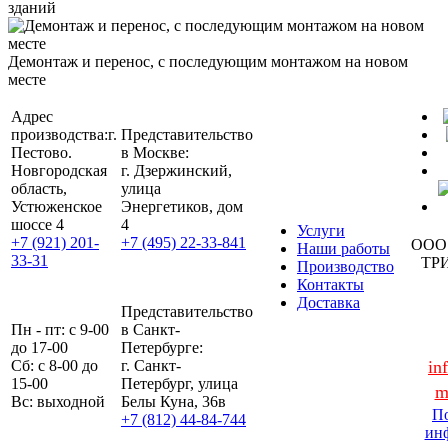
зданий
Демонтаж и перенос, с последующим монтажом на новом
месте
Адрес
производства:
г.
Представительство
Пестово.
в Москве:
Новгородская
г. Дзержинский,
область,
улица
Устюженское
Энергетиков, дом
шоссе 4
4
Услуги
+7 (921) 201-
+7 (495) 22-33-841
ООО
Наши работы
33-31
ТР
Производство
Контакты
Доставка
Представительство
Пн - пт: с 9-00
в Санкт-
до 17-00
Петербурге:
Сб: с 8-00 до
г. Санкт-
in
15-00
Петербург, улица
m
Вс: выходной
Белы Куна, 36в
По
+7 (812) 44-84-744
ин