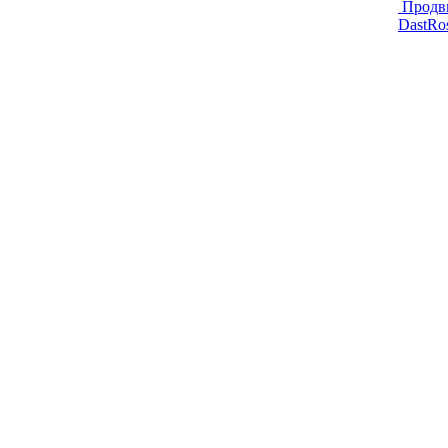
Продв
DastRo