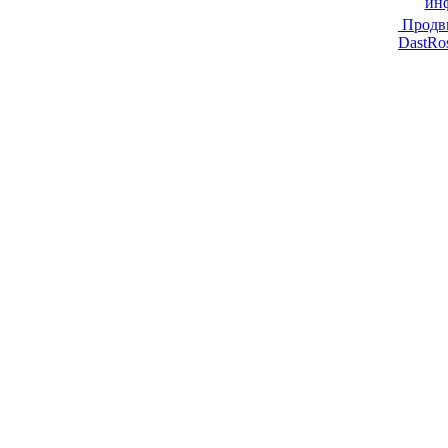
ин
Продв
DastRo