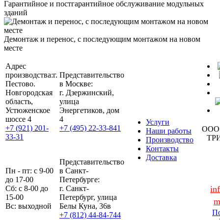
Гарантийное и постгарантийное обслуживание модульных
зданий
Демонтаж и перенос, с последующим монтажом на новом
месте
Адрес
производства:
г.
Представительство
Пестово.
в Москве:
Новгородская
г. Дзержинский,
область,
улица
Устюженское
Энергетиков, дом
шоссе 4
4
Услуги
+7 (921) 201-
+7 (495) 22-33-841
ООО
Наши работы
33-31
ТР
Производство
Контакты
Доставка
Представительство
Пн - пт: с 9-00
в Санкт-
до 17-00
Петербурге:
Сб: с 8-00 до
г. Санкт-
in
15-00
Петербург, улица
m
Вс: выходной
Белы Куна, 36в
По
+7 (812) 44-84-744