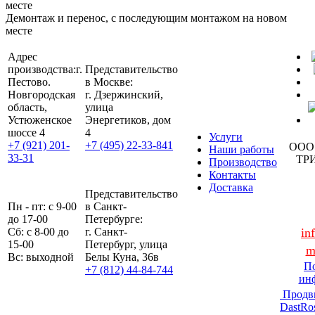
Демонтаж и перенос, с последующим монтажом на новом
месте
Адрес
производства:
г.
Представительство
Пестово.
в Москве:
Новгородская
г. Дзержинский,
область,
улица
Устюженское
Энергетиков, дом
шоссе 4
4
Услуги
+7 (921) 201-
+7 (495) 22-33-841
ООО
Наши работы
33-31
ТР
Производство
Контакты
Доставка
Представительство
Пн - пт: с 9-00
в Санкт-
до 17-00
Петербурге:
Сб: с 8-00 до
г. Санкт-
in
15-00
Петербург, улица
m
Вс: выходной
Белы Куна, 36в
По
+7 (812) 44-84-744
ин
Продв
DastRo