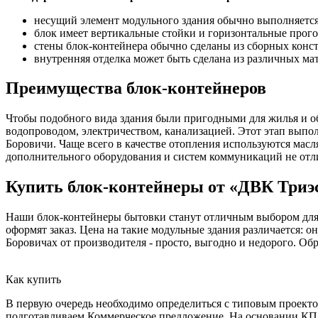
несущий элемент модульного здания обычно выполняется 
блок имеет вертикальные стойки и горизонтальные прог
стены блок-контейнера обычно сделаны из сборных конс
внутренняя отделка может быть сделана из различных мат
Преимущества блок-контейнеров
Чтобы подобного вида здания были пригодными для жилья и о
водопроводом, электричеством, канализацией. Этот этап выполн
Боровичи. Чаще всего в качестве отопления используются масл
дополнительного оборудования и систем коммуникаций не отл
Купить блок-контейнеры от «ДВК Триэ
Наши блок-контейнеры бытовки станут отличным выбором для р
оформят заказ. Цена на такие модульные здания различается: 
Боровичах от производителя - просто, выгодно и недорого. Об
Как купить
В первую очередь необходимо определиться с типовым проектом
подготавливаем Коммерческое предложение. На основании КП о