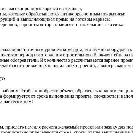
из высокопрочного каркаса из металла;
оны, которые обрабатываются антикоррозионным покрытием;
трукций и выполняющихся прямо на готовом каркасе;
ериалов, варианты которых зависят от пожелания заказчика.
бладали достаточным уровнем комфорта, его нужно оборудоват
яется в период изготовления строительного блок-контейнера на 
яные обогреватели. Их количество рассчитывается заранее прое
ичаются от привычных капитальных строений, а выигрывают у 
с»
абочих. Чтобы приобрести объект, обратитесь к нашим специал
она формируется от срока выполнения проекта, сложности и нап
ращайтесь к нам!
, прислать нам для расчета желаемый проект или заявку для под
кончательно определяются сумма, сроки, этапы выполнения и сд