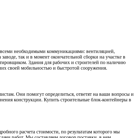
ь всеми необходимыми коммуникациями: вентиляцией,
заводе, так и в момент окончательной сборки на участке в
ктировщиком. Здания для рабочих и строителей по наличию
них своей мобильностью и быстротой сооружения.
истам. Они помогут определиться, ответят на ваши вопросы и
олнения конструкции. Купить строительные блок-контейнеры в
робного расчета стоимости, по результатам которого мы
ачи работ. Мы составляем договор поставки, в нем