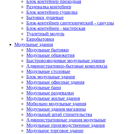
Блок контейнер проходная
Раздевалка контейнер
Блок контейнер сушилка
Бытовки душевые
Блок-контейнер сантехнический - санузлы
Блок-контейнер - мастерская
Туалетный модуль
Евробытовки
Модульные здания
Модульные бытовки
Модульные общежития
Быстровозводимые модульные здания
Административно-бытовые комплексы
Модульные столовые
Блок модульные здания
Модульные офисные здания
Модульные бани
Модульные раздевалки
Модульные жилые здания
Мобильно модульные здания
Модульные здания магазины
Модульный штаб строительства
Административные здания модульные
Модульные производственные здания
Модульное торговое здание