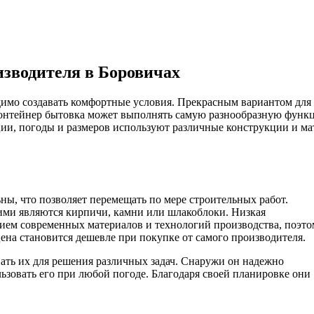
изводителя в Боровичах
димо создавать комфортные условия. Прекрасным вариантом для
онтейнер бытовка может выполнять самую разнообразную функц
ции, погоды и размеров используют различные конструкции и ма
ы, что позволяет перемещать по мере строительных работ.
ими являются кирпичи, камни или шлакоблоки. Низкая
нием современных материалов и технологий производства, поэто
ена становится дешевле при покупке от самого производителя.
вать их для решения различных задач. Снаружи он надежно
ьзовать его при любой погоде. Благодаря своей планировке они