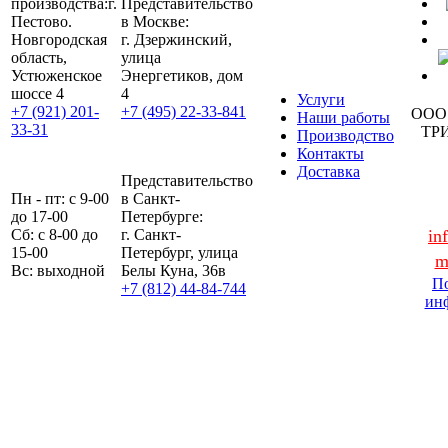
производства:
г.
Представительство
Пестово.
в Москве:
Новгородская
г. Дзержинский,
область,
улица
Устюженское
Энергетиков, дом
шоссе 4
4
Услуги
+7 (921) 201-
+7 (495) 22-33-841
ООО
Наши работы
33-31
ТР
Производство
Контакты
Доставка
Представительство
Пн - пт: с 9-00
в Санкт-
до 17-00
Петербурге:
Сб: с 8-00 до
г. Санкт-
in
15-00
Петербург, улица
m
Вс: выходной
Белы Куна, 36в
По
+7 (812) 44-84-744
ин