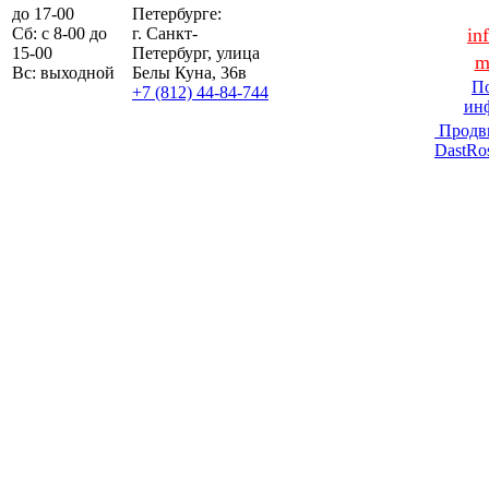
до 17-00
Петербурге:
Сб: с 8-00 до
г. Санкт-
in
15-00
Петербург, улица
m
Вс: выходной
Белы Куна, 36в
По
+7 (812) 44-84-744
ин
Продв
DastRo