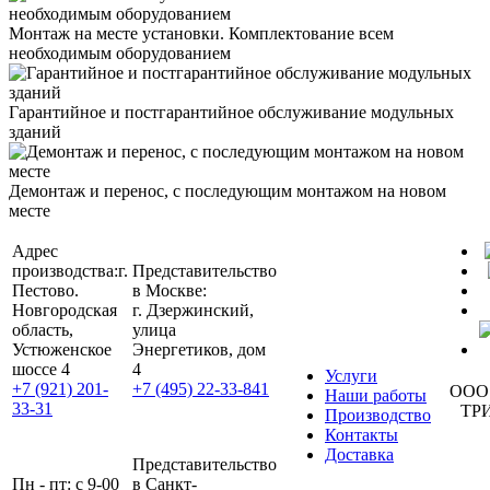
Монтаж на месте установки. Комплектование всем
необходимым оборудованием
Гарантийное и постгарантийное обслуживание модульных
зданий
Демонтаж и перенос, с последующим монтажом на новом
месте
Адрес
производства:
г.
Представительство
Пестово.
в Москве:
Новгородская
г. Дзержинский,
область,
улица
Устюженское
Энергетиков, дом
шоссе 4
4
Услуги
+7 (921) 201-
+7 (495) 22-33-841
ООО
Наши работы
33-31
ТР
Производство
Контакты
Доставка
Представительство
Пн - пт: с 9-00
в Санкт-