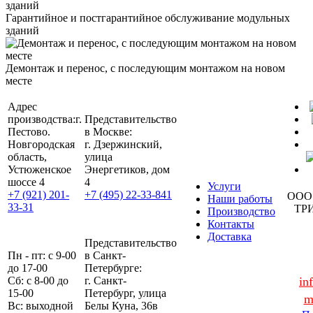
Гарантийное и постгарантийное обслуживание модульных
зданий
Демонтаж и перенос, с последующим монтажом на новом
месте
Адрес
производства:
г.
Представительство
Пестово.
в Москве:
Новгородская
г. Дзержинский,
область,
улица
Устюженское
Энергетиков, дом
шоссе 4
4
Услуги
+7 (921) 201-
+7 (495) 22-33-841
ООО
Наши работы
33-31
ТР
Производство
Контакты
Доставка
Представительство
Пн - пт: с 9-00
в Санкт-
до 17-00
Петербурге:
Сб: с 8-00 до
г. Санкт-
in
15-00
Петербург, улица
m
Вс: выходной
Белы Куна, 36в