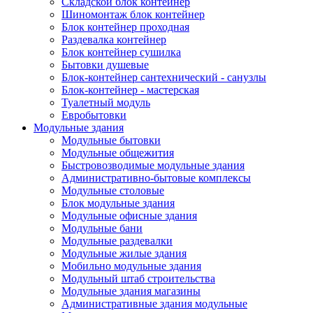
Складской блок контейнер
Шиномонтаж блок контейнер
Блок контейнер проходная
Раздевалка контейнер
Блок контейнер сушилка
Бытовки душевые
Блок-контейнер сантехнический - санузлы
Блок-контейнер - мастерская
Туалетный модуль
Евробытовки
Модульные здания
Модульные бытовки
Модульные общежития
Быстровозводимые модульные здания
Административно-бытовые комплексы
Модульные столовые
Блок модульные здания
Модульные офисные здания
Модульные бани
Модульные раздевалки
Модульные жилые здания
Мобильно модульные здания
Модульный штаб строительства
Модульные здания магазины
Административные здания модульные