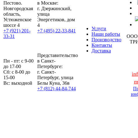
Пестово.
в Москве:
Новгородская
г. Дзержинский,
область,
улица
Устюженское
Энергетиков, дом
шоссе 4
4
Услуги
+7 (921) 201-
+7 (495) 22-33-841
Наши работы
33-31
ООО
Производство
ТР
Контакты
Доставка
Представительство
Пн - пт: с 9-00
в Санкт-
до 17-00
Петербурге:
Сб: с 8-00 до
г. Санкт-
in
15-00
Петербург, улица
m
Вс: выходной
Белы Куна, 36в
+7 (812) 44-84-744
По
ин