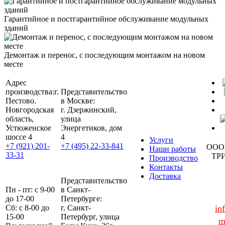
Гарантийное и постгарантийное обслуживание модульных
зданий
Демонтаж и перенос, с последующим монтажом на новом
месте
Адрес
производства:
г.
Представительство
Пестово.
в Москве:
Новгородская
г. Дзержинский,
область,
улица
Устюженское
Энергетиков, дом
шоссе 4
4
Услуги
+7 (921) 201-
+7 (495) 22-33-841
ООО
Наши работы
33-31
ТР
Производство
Контакты
Доставка
Представительство
Пн - пт: с 9-00
в Санкт-
до 17-00
Петербурге:
Сб: с 8-00 до
г. Санкт-
in
15-00
Петербург, улица
m