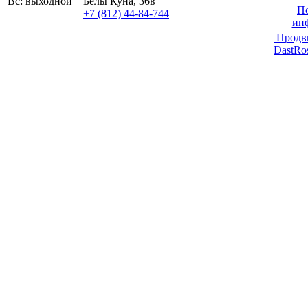
Вс: выходной
Белы Куна, 36в
По
+7 (812) 44-84-744
ин
Продв
DastRo