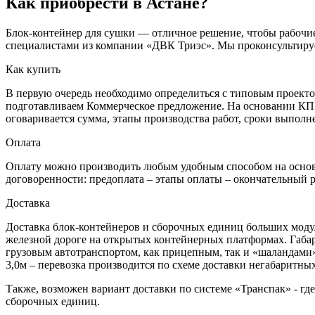
Как приобрести в Астане?
Блок-контейнер для сушки — отличное решение, чтобы рабочие
специалистами из компании «ДВК Триэс». Мы проконсультируе
Как купить
В первую очередь необходимо определиться с типовым проектом
подготавливаем Коммерческое предложение. На основании КП о
оговаривается сумма, этапы производства работ, сроки выполн
Оплата
Оплату можно производить любым удобным способом на основа
договоренности: предоплата – этапы оплаты – окончательный р
Доставка
Доставка блок-контейнеров и сборочных единиц больших моду
железной дороге на открытых контейнерных платформах. Габар
грузовым автотранспортом, как прицепным, так и «шаландами». 
3,0м – перевозка производится по схеме доставки негабаритны
Также, возможен вариант доставки по системе «Транспак» - гд
сборочных единиц.