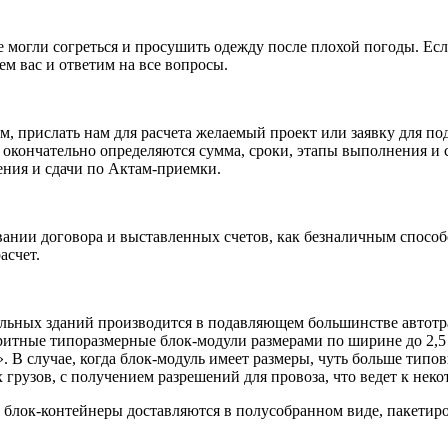
 могли согреться и просушить одежду после плохой погоды. Есл
м вас и ответим на все вопросы.
, прислать нам для расчета желаемый проект или заявку для под
кончательно определяются сумма, сроки, этапы выполнения и сд
ения и сдачи по Актам-приемки.
нии договора и выставленных счетов, как безналичным способо
асчет.
льных зданий производится в подавляющем большинстве автотра
итные типоразмерные блок-модули размерами по ширине до 2,5 
В случае, когда блок-модуль имеет размеры, чуть больше типовых,
х грузов, с получением разрешений для провоза, что ведет к не
е блок-контейнеры доставляются в полусобранном виде, пакетир