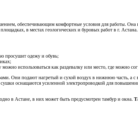
ением, обеспечивающим комфортные условия для работы. Она п
лощадках, в местах геологических и буровых работ в г. Астана.
ью просушит одежу и обувь;
иках;
можно использоваться как раздевалку или место, где можно согре
ми. Они подают нагретый и сухой воздух в нижнюю часть, а с в
сушки оснащаются усиленной электропроводкой для повышения 
дно в Астане, в них может быть предусмотрен тамбур и окна.
Т